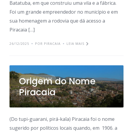
Batatuba, em que construiu uma vila e a fábrica.
Foi um grande empreendedor no município e em
sua homenagem a rodovia que dá acesso a
Piracaia […]
26/12/2025
POR PIRACAIA
LEIA MAIS
Origem do Nome
GUIA DA CIDADE
Piracaia
(Do tupi-guarani, pirá-kaîa) Piracaia foi o nome
sugerido por políticos locais quando, em 1906. a